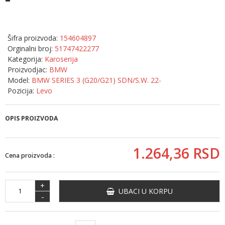
Šifra proizvoda:
154604897
Orginalni broj:
51747422277
Kategorija:
Karoserija
Proizvodjac:
BMW
Model:
BMW SERIES 3 (G20/G21) SDN/S.W. 22-
Pozicija:
Levo
OPIS PROIZVODA
1.264,
36
RSD
Cena proizvoda :
+
UBACI U KORPU
-