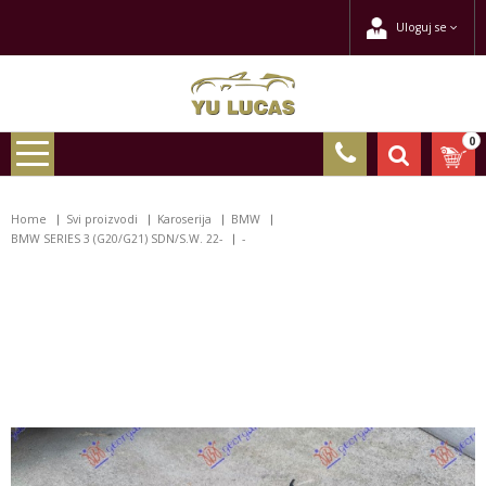
Uloguj se
0
Home
Svi proizvodi
Karoserija
BMW
BMW SERIES 3 (G20/G21) SDN/S.W. 22-
-