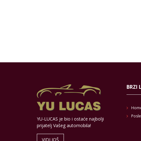
BRZI 
Hom
Posle
YU-LUCAS je bio i ostaće najbolji
prijatelj Vašeg automobila!
VIDI JOŠ