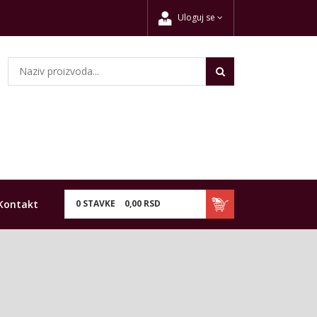
Uloguj se
Kontakt
0
STAVKE
0,
00
RSD