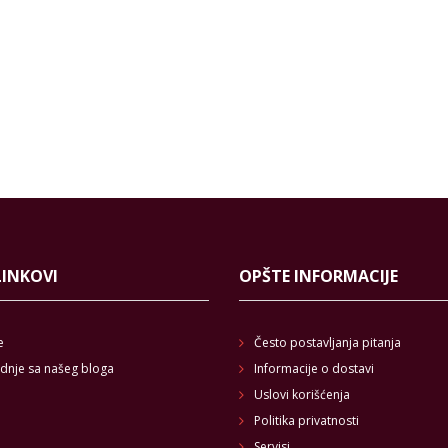
LINKOVI
OPŠTE INFORMACIJE
e
Često postavljanja pitanja
dnje sa našeg bloga
Informacije o dostavi
Uslovi korišćenja
Politika privatnosti
Servisi