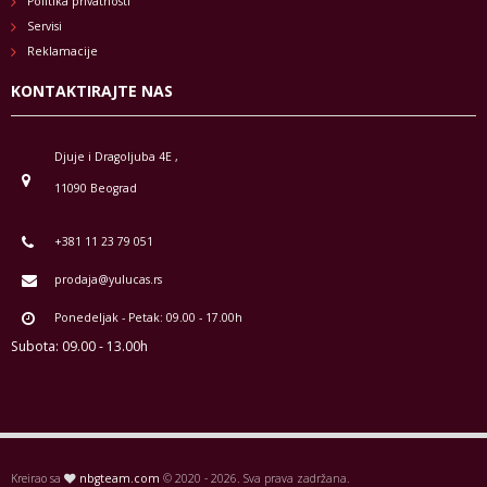
Politika privatnosti
Servisi
Reklamacije
KONTAKTIRAJTE NAS
Djuje i Dragoljuba 4E ,
11090 Beograd
+381 11 23 79 051
prodaja@yulucas.rs
Ponedeljak - Petak: 09.00 - 17.00h
Subota: 09.00 - 13.00h
Kreirao sa
nbgteam.com
© 2020 - 2026. Sva prava zadržana.