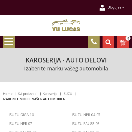
Uloguj se
0
KAROSERIJA - AUTO DELOVI
Izaberite marku vašeg automobila
Home
Svi proizvodi
Karoserija
ISUZU
IZABERITE MODEL VAŠEG AUTOMOBILA
ISUZU GIGA 10-
ISUZU NPR 04-07
ISUZU NPR 07-
ISUZU P/U 88-93