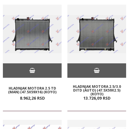
HLADNJAK MOTORA 2.5/3.0
HLADNJAK MOTORA 2.5 TD
DITD (AUTO) (47.5X59X2.5)
(MAN) (47.5X59X16) (KOYO)
(KOYO)
8.962,
26
RSD
13.726,
09
RSD