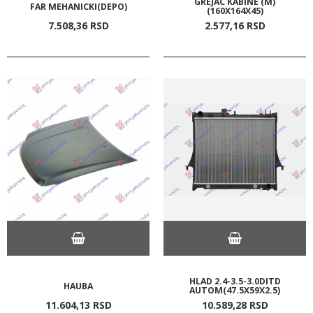
GREJAC KABINE (M)
FAR MEHANICKI(DEPO)
(160X164X45)
7.508,
36
RSD
2.577,
16
RSD
HLAD 2.4-3.5-3.0DITD
HAUBA
AUTOM(47.5X59X2.5)
11.604,
13
RSD
10.589,
28
RSD