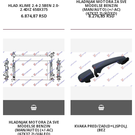
HLADNJAK MOTORA ZA SVE
HLAD.KLIME 2.4-2.5BEN 2.0-
MODELSE BENZIN
2.4DIZ 658X375
(MAN/AUTO) (+/-AC)
(67X37.2) (KOYO)
6.874,
87
RSD
8.276,
85
RSD
HLADNJAK MOTORA ZA SVE
MODELSE BENZIN
KVAKA PRED/ZAD(D=L)SPOLJ.
(MAN/AUTO) (+/-AC)
(BEZ
(67X37.2) (VALEO)