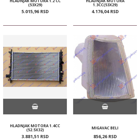
HLADNJAK MOTORA 1.2 CC
HLADNJAK MOTORA
(53X29)
1.3CC(53X29)
5.015,
96
RSD
4.176,
04
RSD
HLADNJAK MOTORA 1.4CC
MIGAVAC BELI
(52.5X32)
3.881,
51
RSD
856,
26
RSD