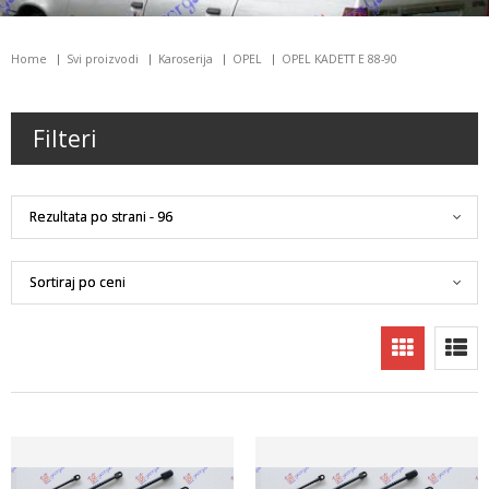
Home
Svi proizvodi
Karoserija
OPEL
OPEL KADETT E 88-90
Filteri