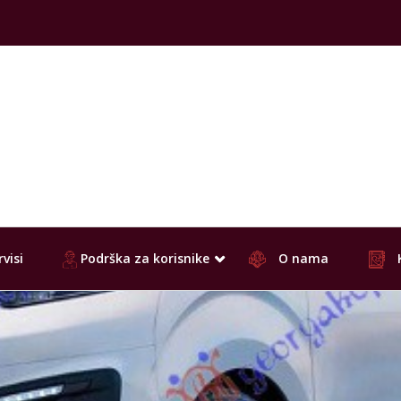
visi
Podrška za korisnike
O nama