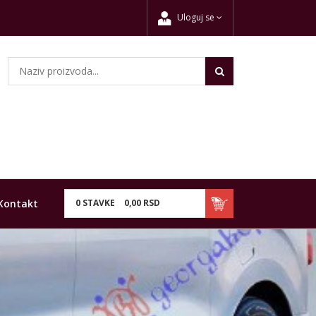
Uloguj se
Kontakt
0
STAVKE
0,
00
RSD