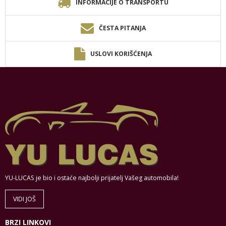
INFORMACIJE O TRANSPORTU
ČESTA PITANJA
USLOVI KORIŠĆENJA
YU-LUCAS je bio i ostaće najbolji prijatelj Vašeg automobila!
VIDI JOŠ
BRZI LINKOVI