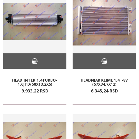
HLAD.INTER.1.4TURBO-
HLADNJAK KLIME 1.4 I-8V
1.6JTD(58X13.2X5)
(57X34.7X12)
9.933,
22
RSD
6.345,
24
RSD