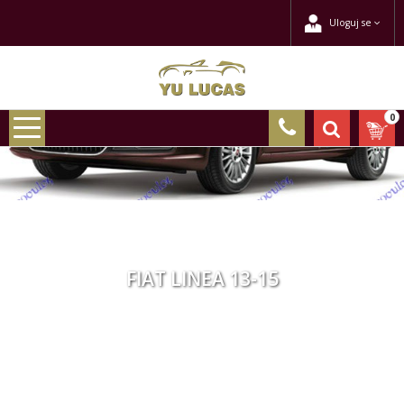
Uloguj se
0
FIAT LINEA 13-15