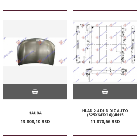
HLAD 2.4 DI-D DIZ AUTO
HAUBA
(525X643X16)(4N15
13.808,
10
RSD
11.870,
66
RSD