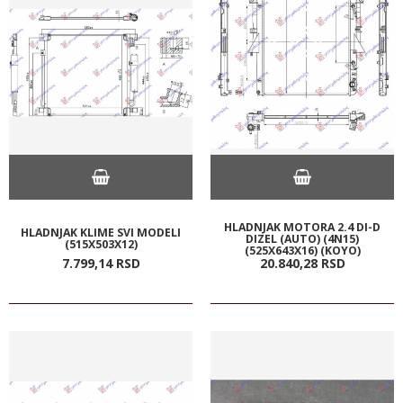
HLADNJAK MOTORA 2.4 DI-D
HLADNJAK KLIME SVI MODELI
DIZEL (AUTO) (4N15)
(515X503X12)
(525X643X16) (KOYO)
7.799,
14
RSD
20.840,
28
RSD