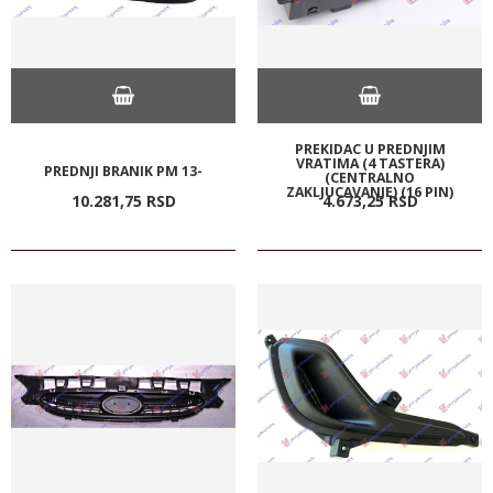
PREKIDAC U PREDNJIM
VRATIMA (4 TASTERA)
PREDNJI BRANIK PM 13-
(CENTRALNO
ZAKLJUCAVANJE) (16 PIN)
10.281,
75
RSD
4.673,
25
RSD