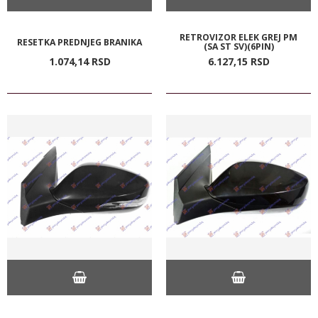
RETROVIZOR ELEK GREJ PM
RESETKA PREDNJEG BRANIKA
(SA ST SV)(6PIN)
1.074,
14
RSD
6.127,
15
RSD