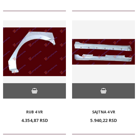
RUB 4 VR
SAJTNA 4 VR
4.354,
87
RSD
5.940,
22
RSD