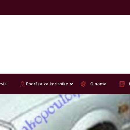
visi
Podrška za korisnike
O nama