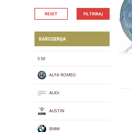
RESET
FILTRIRAJ
KAROSERIJA
5.50
ALFA ROMEO
AUDI
AUSTIN
BMW