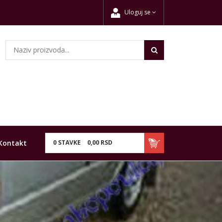
Uloguj se
Kontakt
0
STAVKE
0,
00
RSD