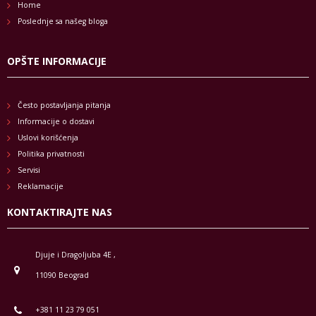
Home
Poslednje sa našeg bloga
OPŠTE INFORMACIJE
Često postavljanja pitanja
Informacije o dostavi
Uslovi korišćenja
Politika privatnosti
Servisi
Reklamacije
KONTAKTIRAJTE NAS
Djuje i Dragoljuba 4E ,
11090 Beograd
+381 11 23 79 051