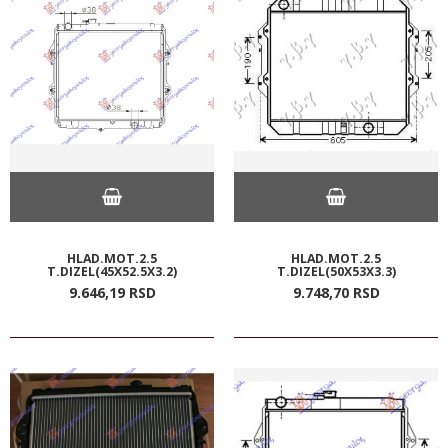
HLAD.MOT.2.5
HLAD.MOT.2.5
T.DIZEL(45X52.5X3.2)
T.DIZEL(50X53X3.3)
9.646,
19
RSD
9.748,
70
RSD