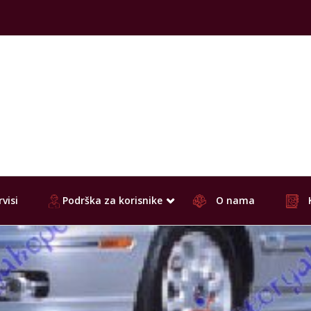
visi
Podrška za korisnike
O nama