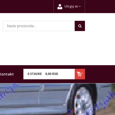
Uloguj se
Kontakt
0
STAVKE
0,
00
RSD