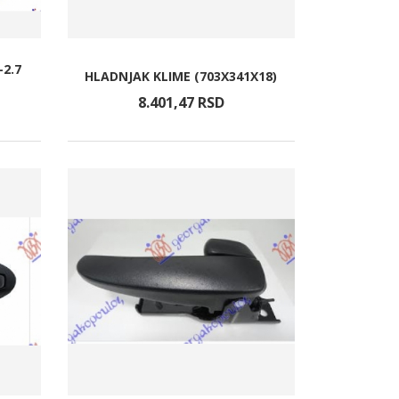
-2.7
HLADNJAK KLIME (703X341X18)
8.401,
47
RSD