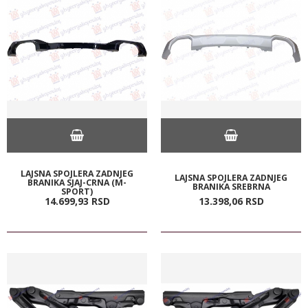
LAJSNA SPOJLERA ZADNJEG
LAJSNA SPOJLERA ZADNJEG
BRANIKA SJAJ-CRNA (M-
BRANIKA SREBRNA
SPORT)
14.699,
93
RSD
13.398,
06
RSD