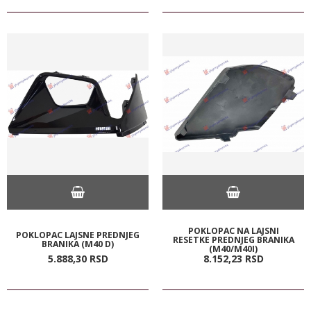
POKLOPAC NA LAJSNI
POKLOPAC LAJSNE PREDNJEG
RESETKE PREDNJEG BRANIKA
BRANIKA (M40 D)
(M40/M40I)
5.888,
30
RSD
8.152,
23
RSD