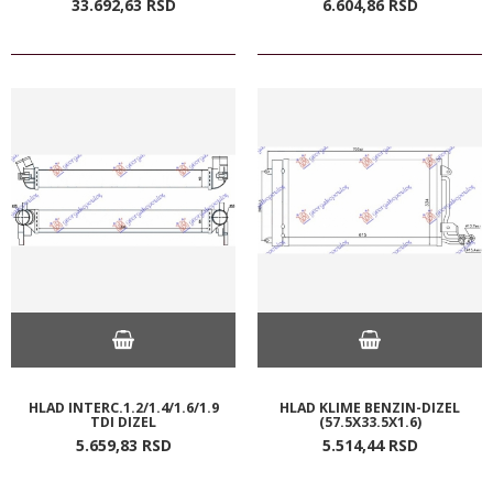
33.692,
63
RSD
6.604,
86
RSD
HLAD INTERC.1.2/1.4/1.6/1.9
HLAD KLIME BENZIN-DIZEL
TDI DIZEL
(57.5X33.5X1.6)
5.659,
83
RSD
5.514,
44
RSD