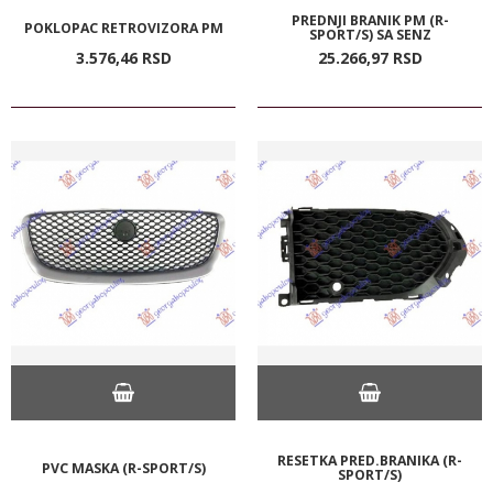
PREDNJI BRANIK PM (R-
POKLOPAC RETROVIZORA PM
SPORT/S) SA SENZ
3.576,
46
RSD
25.266,
97
RSD
RESETKA PRED.BRANIKA (R-
PVC MASKA (R-SPORT/S)
SPORT/S)