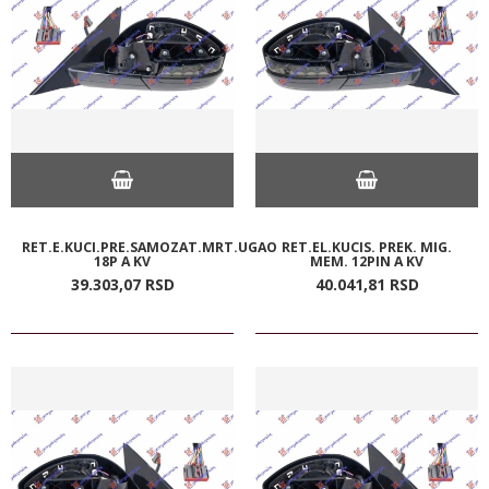
RET.E.KUCI.PRE.SAMOZAT.MRT.UGAO
RET.EL.KUCIS. PREK. MIG.
18P A KV
MEM. 12PIN A KV
39.303,
07
RSD
40.041,
81
RSD