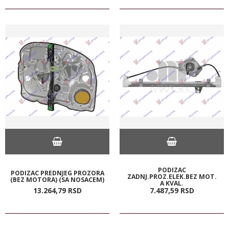
PODIZAC
PODIZAC PREDNJEG PROZORA
ZADNJ.PROZ.ELEK.BEZ MOT.
(BEZ MOTORA) (SA NOSACEM)
A KVAL.
13.264,
79
RSD
7.487,
59
RSD