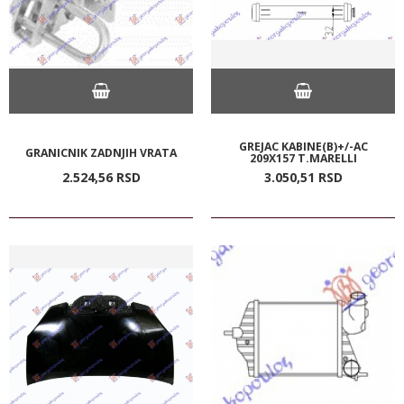
GREJAC KABINE(B)+/-AC
GRANICNIK ZADNJIH VRATA
209X157 T.MARELLI
2.524,
56
RSD
3.050,
51
RSD