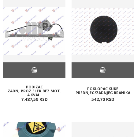
PODIZAC
POKLOPAC KUKE
ZADNJ.PROZ.ELEK.BEZ MOT.
PREDNJEG/ZADNJEG BRANIKA
A KVAL.
7.487,
59
RSD
542,
70
RSD