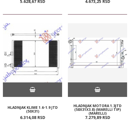
5.628,
67
RSD
4.673,
25
RSD
HLADNJAK MOTORA 1.3JTD
HLADNJAK KLIME 1.6-1.9 JTD
(58X31X3.8) (MARELLI TIP)
(50X31)
(MARELLI)
6.314,
08
RSD
7.279,
89
RSD