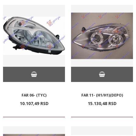
FAR 06- (TYC)
FAR 11- (H1/H1)(DEPO)
10.107,
49
RSD
15.130,
48
RSD