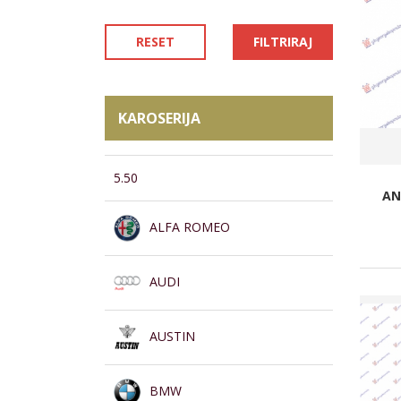
RESET
FILTRIRAJ
KAROSERIJA
5.50
AN
ALFA ROMEO
AUDI
AUSTIN
BMW