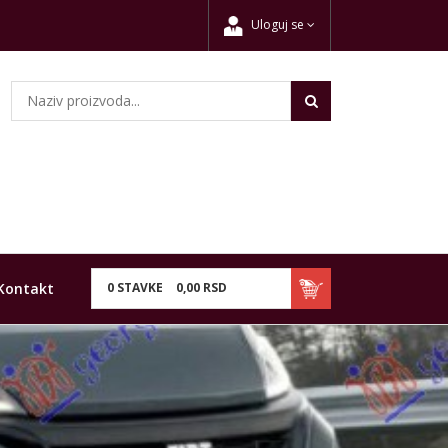
Uloguj se
Kontakt
0
STAVKE
0,
00
RSD