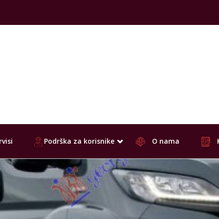
visi
Podrška za korisnike
O nama