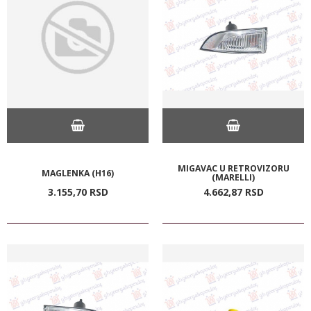
MIGAVAC U RETROVIZORU
MAGLENKA (H16)
(MARELLI)
3.155,
70
RSD
4.662,
87
RSD