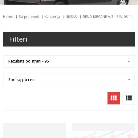
Home
Svi proizvodi
Karoserija
NISSAN
RENO MEGANE H/B - S.W. 08-14
Filteri