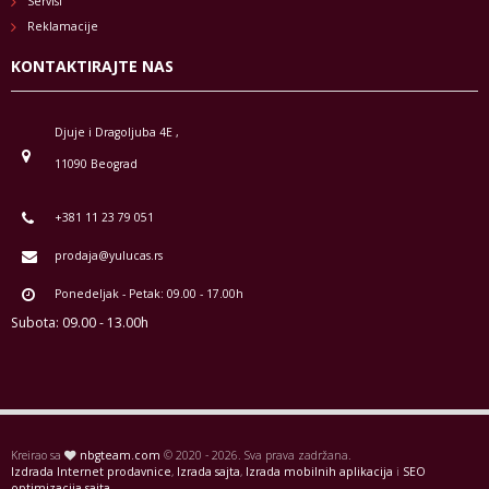
Servisi
Reklamacije
KONTAKTIRAJTE NAS
Djuje i Dragoljuba 4E ,
11090 Beograd
+381 11 23 79 051
prodaja@yulucas.rs
Ponedeljak - Petak: 09.00 - 17.00h
Subota: 09.00 - 13.00h
Kreirao sa
nbgteam.com
© 2020 - 2026. Sva prava zadržana.
Izdrada Internet prodavnice
,
Izrada sajta
,
Izrada mobilnih aplikacija
i
SEO
optimizacija sajta