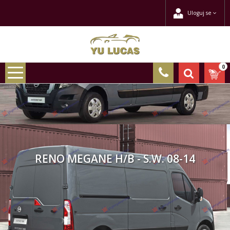
Uloguj se
0
RENO MEGANE H/B - S.W. 08-14