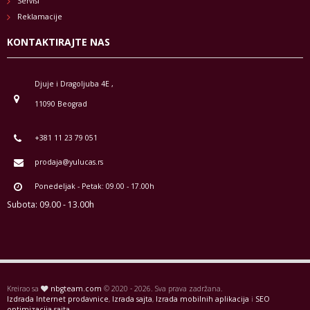
Servisi
Reklamacije
KONTAKTIRAJTE NAS
Djuje i Dragoljuba 4E ,
11090 Beograd
+381 11 23 79 051
prodaja@yulucas.rs
Ponedeljak - Petak: 09.00 - 17.00h
Subota: 09.00 - 13.00h
Kreirao sa
nbgteam.com
© 2020 - 2026. Sva prava zadržana.
Izdrada Internet prodavnice
,
Izrada sajta
,
Izrada mobilnih aplikacija
i
SEO
optimizacija sajta