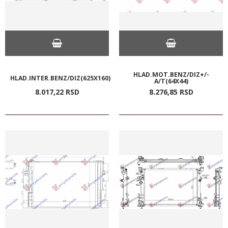
HLAD.MOT.BENZ/DIZ+/-
HLAD.INTER.BENZ/DIZ(625X160)
A/T(64X44)
8.017,
22
RSD
8.276,
85
RSD