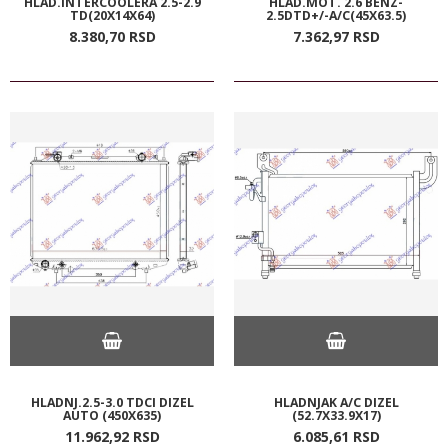
HLAD.INTERCOOLERA 2.5-2.9
HLAD.MOT. 2.6 BENZ-
TD(20X14X64)
2.5DTD+/-A/C(45X63.5)
8.380,
70
RSD
7.362,
97
RSD
HLADNJ.2.5-3.0 TDCI DIZEL
HLADNJAK A/C DIZEL
AUTO (450X635)
(52.7X33.9X17)
11.962,
92
RSD
6.085,
61
RSD