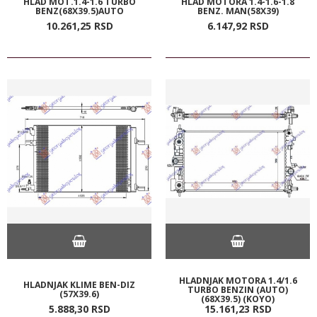
HLAD MOT.1.4-1.6 TURBO
HLAD MOTORA 1.4-1.6-1.8
BENZ(68X39.5)AUTO
BENZ. MAN(58X39)
10.261,
25
RSD
6.147,
92
RSD
HLADNJAK MOTORA 1.4/1.6
HLADNJAK KLIME BEN-DIZ
TURBO BENZIN (AUTO)
(57X39.6)
(68X39.5) (KOYO)
5.888,
30
RSD
15.161,
23
RSD