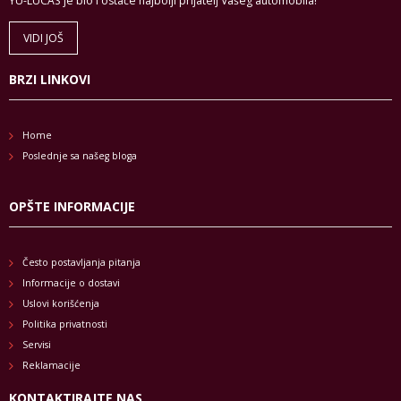
YU-LUCAS je bio i ostaće najbolji prijatelj Vašeg automobila!
VIDI JOŠ
BRZI LINKOVI
Home
Poslednje sa našeg bloga
OPŠTE INFORMACIJE
Često postavljanja pitanja
Informacije o dostavi
Uslovi korišćenja
Politika privatnosti
Servisi
Reklamacije
KONTAKTIRAJTE NAS