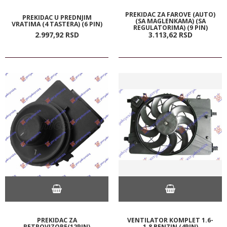
PREKIDAC ZA FAROVE (AUTO)
PREKIDAC U PREDNJIM
(SA MAGLENKAMA) (SA
VRATIMA (4 TASTERA) (6 PIN)
REGULATORIMA) (9 PIN)
2.997,
92
RSD
3.113,
62
RSD
PREKIDAC ZA
VENTILATOR KOMPLET 1.6-
RETROVIZORE(12PIN)
1.8 BENZIN (4PIN)