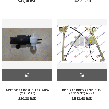
542,
70
RSD
542,
70
RSD
MOTOR ZA POSUDU BRISACA
PODIZAC PRED PROZ. ELEK
(2 PUMPE)
(BEZ MOT) A KVA
880,
38
RSD
9.543,
68
RSD