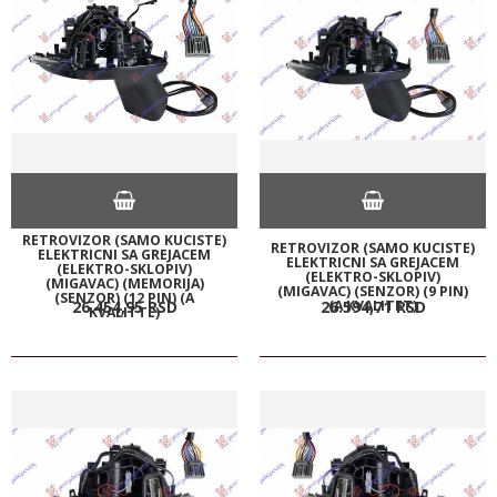
RETROVIZOR (SAMO KUCISTE)
RETROVIZOR (SAMO KUCISTE)
ELEKTRICNI SA GREJACEM
ELEKTRICNI SA GREJACEM
(ELEKTRO-SKLOPIV)
(ELEKTRO-SKLOPIV)
(MIGAVAC) (MEMORIJA)
(MIGAVAC) (SENZOR) (9 PIN)
(SENZOR) (12 PIN) (A
(A KVALITET)
26.454,
95
RSD
26.594,
71
RSD
KVALITTE)