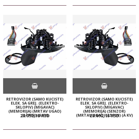
RETROVIZOR (SAMO KUCISTE)
RETROVIZOR (SAMO KUCISTE)
ELEK. SA GREJ. (ELEKTRO-
ELEK. SA GREJ. (ELEKTRO-
SKLOPIV) (MIGAVAC)
SKLOPIV) (MIGAVAC)
(MEMORIJA) (MRTAV UGAO)
(MEMORIJA) (SENZOR)
(14 PIN) (A KV)
(MRTAV UGAO) (15 PIN) (A KV)
28.092,
16
RSD
28.092,
16
RSD