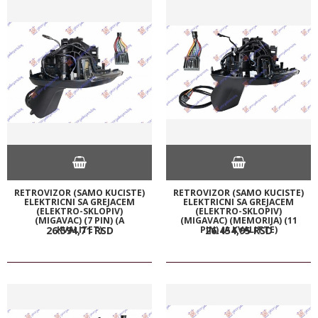
RETROVIZOR (SAMO KUCISTE)
RETROVIZOR (SAMO KUCISTE)
ELEKTRICNI SA GREJACEM
ELEKTRICNI SA GREJACEM
(ELEKTRO-SKLOPIV)
(ELEKTRO-SKLOPIV)
(MIGAVAC) (7 PIN) (A
(MIGAVAC) (MEMORIJA) (11
KVALITET)
PIN) (A KVALITTE)
26.594,
71
RSD
26.454,
95
RSD