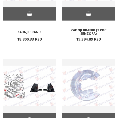
ZADNJI BRANIK (2 PDC
ZADNJI BRANIK
SENZORA)
18.800,
33
RSD
19.394,
89
RSD