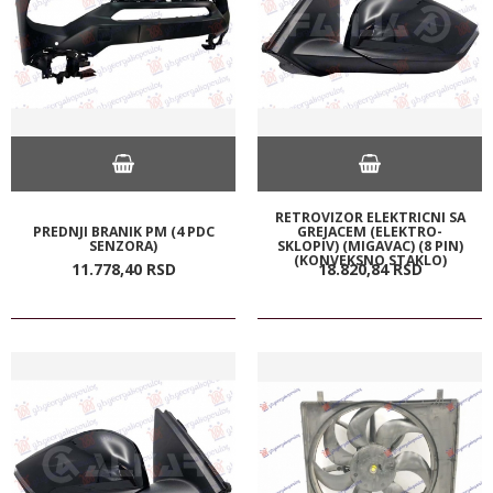
RETROVIZOR ELEKTRICNI SA
PREDNJI BRANIK PM (4 PDC
GREJACEM (ELEKTRO-
SENZORA)
SKLOPIV) (MIGAVAC) (8 PIN)
(KONVEKSNO STAKLO)
11.778,
40
RSD
18.820,
84
RSD