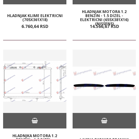
HLADNJAK MOTORA 1.2
HLADNJAK KLIME ELEKTRICNI
BENZIN - 1.5 DIZEL -
(705X361X18)
ELEKTRICNI (655X381X16)
(NISSENS)
6.760,
64
RSD
14.566,
67
RSD
HLADNJKA MOTORA 1.2