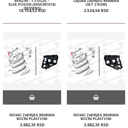
BENZIN - 1.5 DIZEL -
LAJSNA ZADNJEG BRANIKA
ELEK.POGON (655X381X16)
(SET 2 KOM)
(NISSENS)
18.154,
52
RSD
2.524,
56
RSD
NOSAC ZADNJEG BRANIKA
NOSAC ZADNJEG BRANIKA
BOCNI PLASTICNI
BOCNI PLASTICNI
2.682,
35
RSD
2.682,
35
RSD