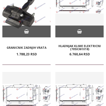
HLADNJAK KLIME ELEKTRICNI
GRANICNIK ZADNJIH VRATA
(705X361X18)
1.788,
23
RSD
6.760,
64
RSD