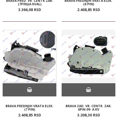
BRAVA PRED. VR. CENTR.ZAK.
BRAVA PREDNJIH VRATA ELEK.
(7PIN)(A KVAL)
(6 PIN)
3.366,
08
RSD
2.408,
85
RSD
BRAVA PREDNJIH VRATA ELEK.
BRAVA ZAD. VR. CENTR. ZAK.
(7 PIN)
6PIN 09- A KV
2.408,
85
RSD
3.208,
30
RSD