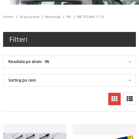
Home
Svi proizvodi
Karoserija
VW
VW TIGUAN 11-16
Filteri