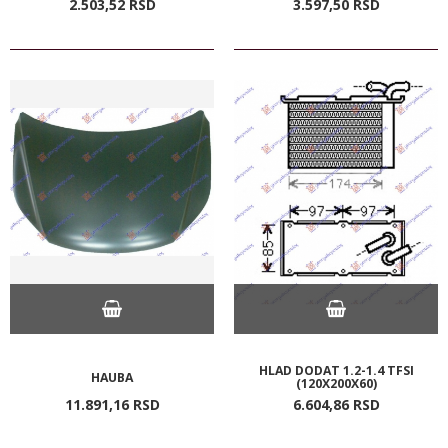
2.503,
52
RSD
3.597,
50
RSD
HLAD DODAT 1.2-1.4 TFSI
HAUBA
(120X200X60)
11.891,
16
RSD
6.604,
86
RSD