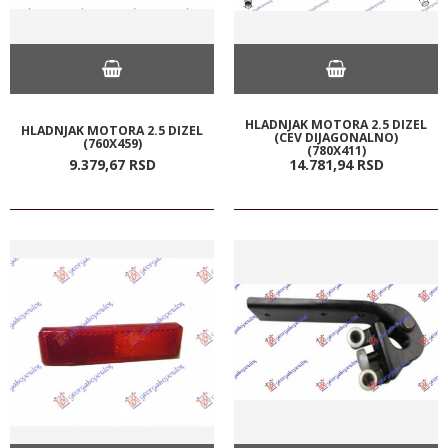
HLADNJAK MOTORA 2.5 DIZEL
HLADNJAK MOTORA 2.5 DIZEL
(CEV DIJAGONALNO)
(760X459)
(780X411)
9.379,
67
RSD
14.781,
94
RSD