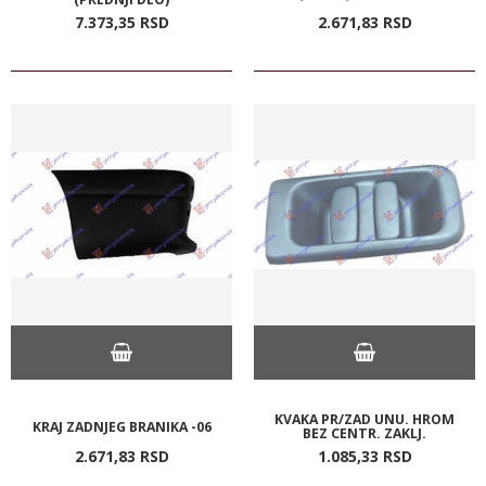
7.373,
35
RSD
2.671,
83
RSD
KVAKA PR/ZAD UNU. HROM
KRAJ ZADNJEG BRANIKA -06
BEZ CENTR. ZAKLJ.
2.671,
83
RSD
1.085,
33
RSD