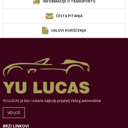
INFORMACIJE O TRANSPORTU
ČESTA PITANJA
USLOVI KORIŠĆENJA
YU-LUCAS je bio i ostaće najbolji prijatelj Vašeg automobila!
VIDI JOŠ
BRZI LINKOVI