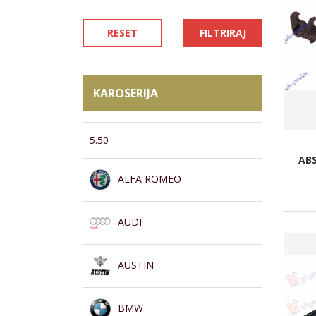
RESET
FILTRIRAJ
KAROSERIJA
5.50
AB
ALFA ROMEO
AUDI
AUSTIN
BMW