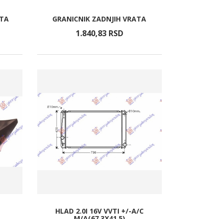
ATA
GRANICNIK ZADNJIH VRATA
1.840,
83
RSD
HLAD 2.0I 16V VVTI +/-A/C
M/A(67.3X41.5)