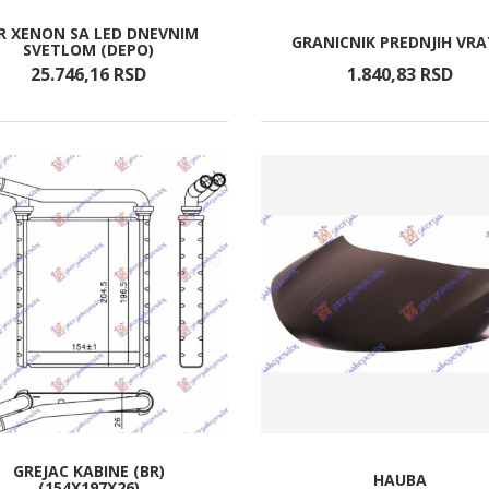
R XENON SA LED DNEVNIM
GRANICNIK PREDNJIH VR
SVETLOM (DEPO)
25.746,
16
RSD
1.840,
83
RSD
GREJAC KABINE (BR)
HAUBA
(154X197X26)