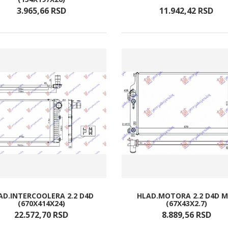
3.965,
66
RSD
11.942,
42
RSD
AD.INTERCOOLERA 2.2 D4D
HLAD.MOTORA 2.2 D4D M
(670X414X24)
(67X43X2.7)
22.572,
70
RSD
8.889,
56
RSD