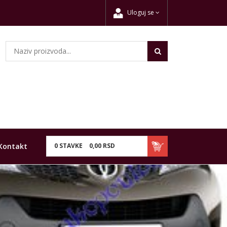
Uloguj se
Kontakt
0
STAVKE
0,
00
RSD