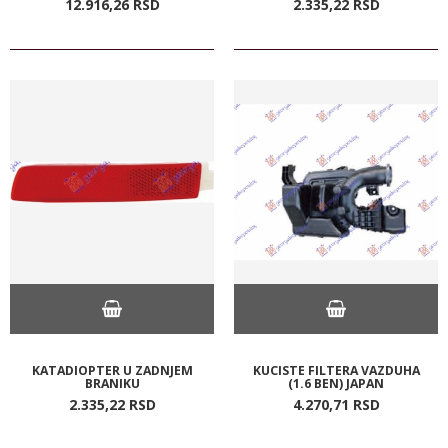
12.916,
26
RSD
2.335,
22
RSD
KATADIOPTER U ZADNJEM
KUCISTE FILTERA VAZDUHA
BRANIKU
(1.6 BEN) JAPAN
2.335,
22
RSD
4.270,
71
RSD