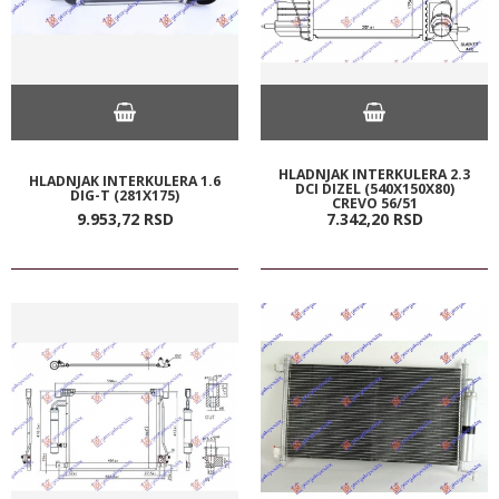
HLADNJAK INTERKULERA 2.3
HLADNJAK INTERKULERA 1.6
DCI DIZEL (540X150X80)
DIG-T (281X175)
CREVO 56/51
9.953,
72
RSD
7.342,
20
RSD