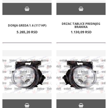
DRZAC TABLICE PREDNJEG
DONJA GREDA 1.6 (117 HP)
BRANIKA
5.265,
20
RSD
1.130,
09
RSD