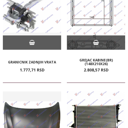
GREJAC KABINE(BR)
GRANICNIK ZADNJIH VRATA
(148X210X26)
1.777,
71
RSD
2.808,
57
RSD