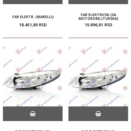
FAR ELEKTRICNI (SA
FAR ELEKTR. (MARELLI)
MOTOROM) (TURSKA)
18.451,
80
RSD
10.896,
81
RSD