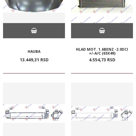
HLAD MOT. 1.6BENZ -2.0DCI
HAUBA
+/-A/C (65X49)
13.449,
31
RSD
4.554,
73
RSD