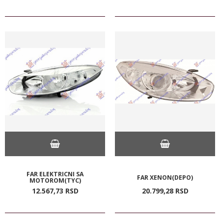
FAR ELEKTRICNI SA
FAR XENON(DEPO)
MOTOROM(TYC)
12.567,
73
RSD
20.799,
28
RSD