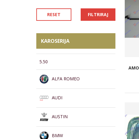
RESET
FILTRIRAJ
KAROSERIJA
5.50
AMOR
ALFA ROMEO
AUDI
AUSTIN
BMW