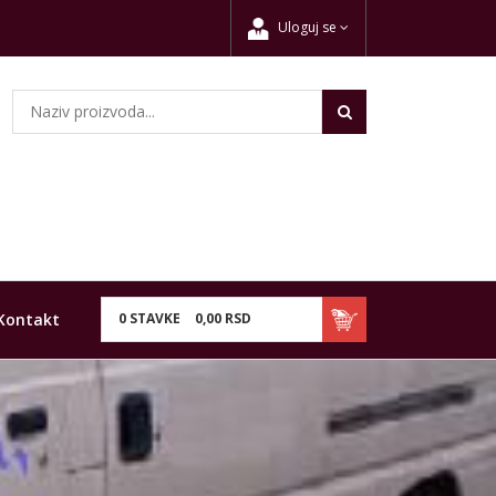
Uloguj se
Kontakt
0
STAVKE
0,
00
RSD