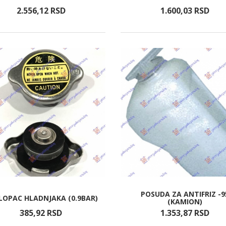
2.556,
12
RSD
1.600,
03
RSD
POSUDA ZA ANTIFRIZ -9
LOPAC HLADNJAKA (0.9BAR)
(KAMION)
385,
92
RSD
1.353,
87
RSD