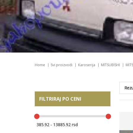
Home
Svi proizvodi
Karoserija
MITSUBISHI
MITS
FILTRIRAJ PO CENI