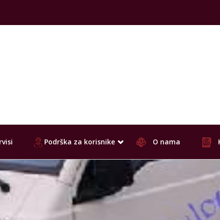
visi
Podrška za korisnike
O nama