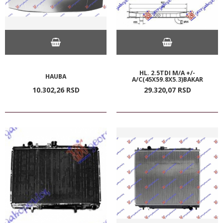
HL. 2.5TDI M/A +/-
HAUBA
A/C(45X59.8X5.3)BAKAR
10.302,
26
RSD
29.320,
07
RSD