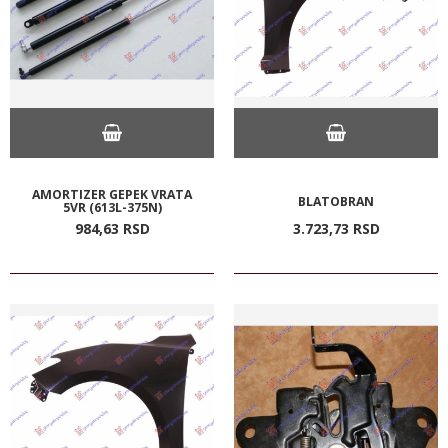
AMORTIZER GEPEK VRATA
BLATOBRAN
5VR (613L-375N)
984,
63
RSD
3.723,
73
RSD