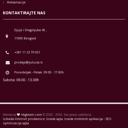
Reklamacije
KONTAKTIRAJTE NAS
Djuje i Dragoljuba 4E ,
11090 Beograd
+381 11 23 79 051
prodaja@yulucas.rs
Ponedeljak - Petak: 09.00 - 17.00h
Subota: 09.00 - 13.00h
Kreirao sa
nbgteam.com
© 2020 - 2026. Sva prava zadržana.
Izdrada Internet prodavnice
,
Izrada sajta
,
Izrada mobilnih aplikacija
i
SEO
optimizacija sajta