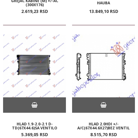
GREJAC KABINE (M) +/-AC
HAUBA
(300X176)
2.619,
23
RSD
13.849,
10
RSD
HLAD 1.9-2.0-2.1 D-
HLAD 2.0HDI +/-
TD(67X44.6)SA VENTILO
A/C(67X44.6X27)BEZ VENTIL
5.369,
05
RSD
8.515,
70
RSD