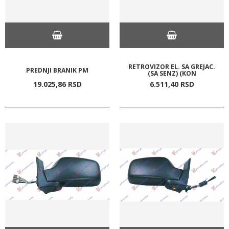
RETROVIZOR EL. SA GREJAC.
PREDNJI BRANIK PM
(SA SENZ) (KON
19.025,
86
RSD
6.511,
40
RSD