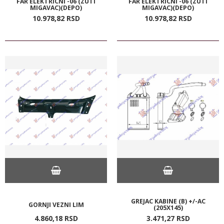
FAR ELEKTRICNI -06 (ZUTI
FAR ELEKTRICNI -06 (ZUTI
MIGAVAC)(DEPO)
MIGAVAC)(DEPO)
10.978,
82
RSD
10.978,
82
RSD
GREJAC KABINE (B) +/-AC
GORNJI VEZNI LIM
(205X145)
4.860,
18
RSD
3.471,
27
RSD