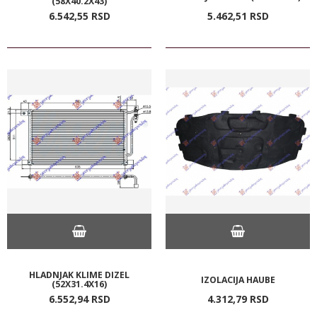
(58X40.2X43)
6.542,
55
RSD
5.462,
51
RSD
HLADNJAK KLIME DIZEL
IZOLACIJA HAUBE
(52X31.4X16)
6.552,
94
RSD
4.312,
79
RSD