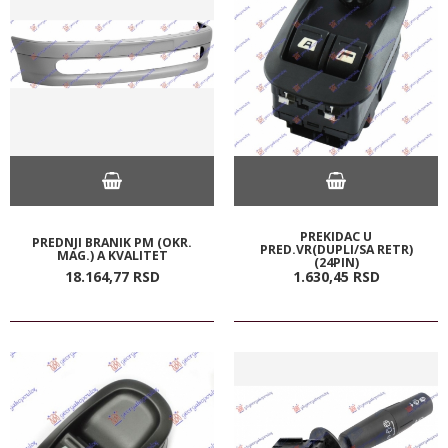
PREKIDAC U
PREDNJI BRANIK PM (OKR.
PRED.VR(DUPLI/SA RETR)
MAG.) A KVALITET
(24PIN)
18.164,
77
RSD
1.630,
45
RSD