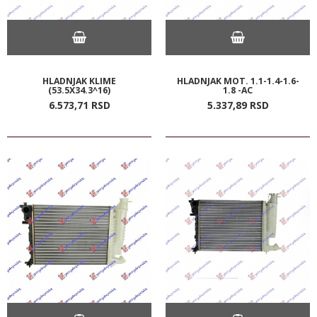
HLADNJAK KLIME
HLADNJAK MOT. 1.1-1.4-1.6-
(53.5X34.3^16)
1.8 -AC
6.573,
71
RSD
5.337,
89
RSD