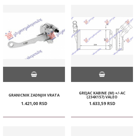
GREJAC KABINE (M) +/-AC
GRANICNIK ZADNJIH VRATA
(234X157) VALEO
1.421,
00
RSD
1.633,
59
RSD