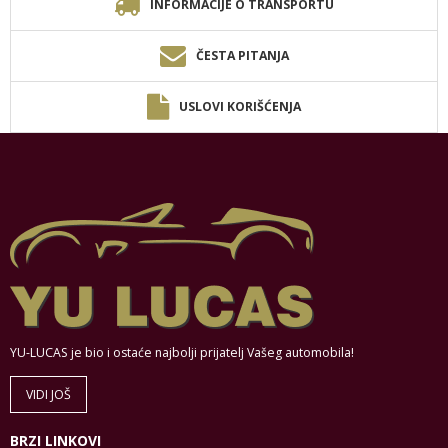
INFORMACIJE O TRANSPORTU
ČESTA PITANJA
USLOVI KORIŠĆENJA
YU-LUCAS je bio i ostaće najbolji prijatelj Vašeg automobila!
VIDI JOŠ
BRZI LINKOVI