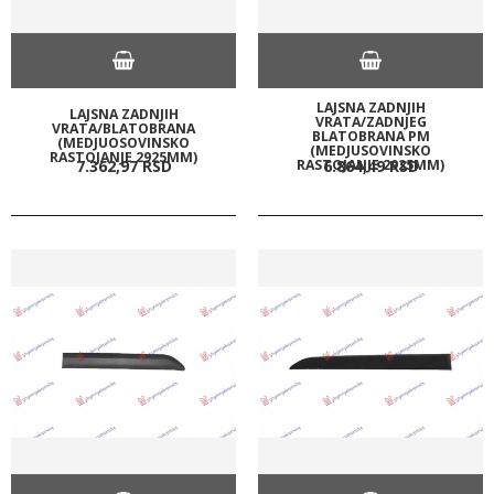
LAJSNA ZADNJIH
LAJSNA ZADNJIH
VRATA/ZADNJEG
VRATA/BLATOBRANA
BLATOBRANA PM
(MEDJUOSOVINSKO
(MEDJUSOVINSKO
RASTOJANJE 2925MM)
RASTOJANJE 2925MM)
7.362,
97
RSD
6.864,
49
RSD