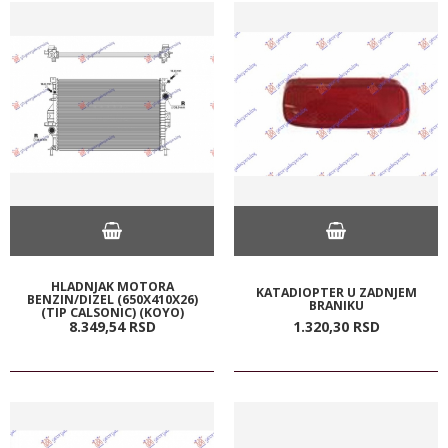
HLADNJAK MOTORA
KATADIOPTER U ZADNJEM
BENZIN/DIZEL (650X410X26)
BRANIKU
(TIP CALSONIC) (KOYO)
8.349,
54
RSD
1.320,
30
RSD