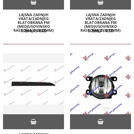
LAJSNA ZADNJIH
LAJSNA ZADNJIH
VRATA/ZADNJEG
VRATA/ZADNJEG
BLATOBRANA PM
BLATOBRANA PM
(MEDJUSOVINSKO
(MEDJUSOVINSKO
RASTOJANJE 2925MM)
RASTOJANJE 3275MM)
6.864,
49
RSD
6.708,
71
RSD