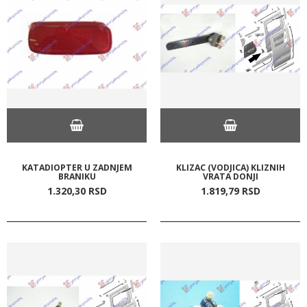
KATADIOPTER U ZADNJEM
KLIZAC (VODJICA) KLIZNIH
BRANIKU
VRATA DONJI
1.320,
30
RSD
1.819,
79
RSD