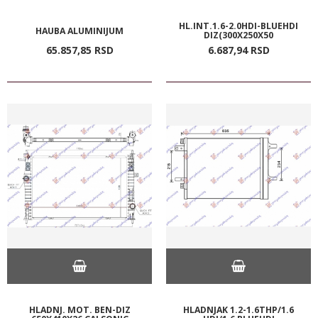
HL.INT.1.6-2.0HDI-BLUEHDI
HAUBA ALUMINIJUM
DIZ(300X250X50
65.857,
85
RSD
6.687,
94
RSD
HLADNJ. MOT. BEN-DIZ
HLADNJAK 1.2-1.6THP/1.6