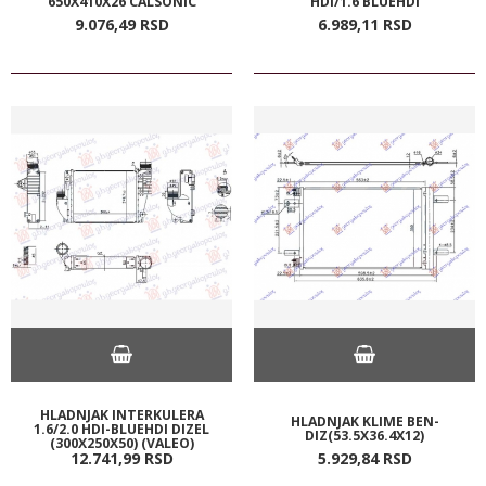
650X410X26 CALSONIC
HDI/1.6 BLUEHDI
9.076,
49
RSD
6.989,
11
RSD
HLADNJAK INTERKULERA
HLADNJAK KLIME BEN-
1.6/2.0 HDI-BLUEHDI DIZEL
DIZ(53.5X36.4X12)
(300X250X50) (VALEO)
12.741,
99
RSD
5.929,
84
RSD