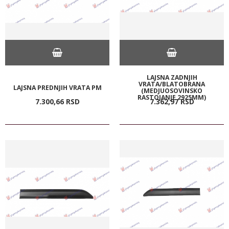
LAJSNA ZADNJIH
VRATA/BLATOBRANA
LAJSNA PREDNJIH VRATA PM
(MEDJUOSOVINSKO
RASTOJANJE 2925MM)
7.300,
66
RSD
7.362,
97
RSD