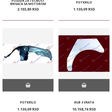
POSUDA ZA TECNOST
POTKRILO
BRISACA SA MOTOROM
2.103,
80
RSD
1.130,
09
RSD
POTKRILO
RUB 3 VRATA
1.130,
09
RSD
10.158,
74
RSD