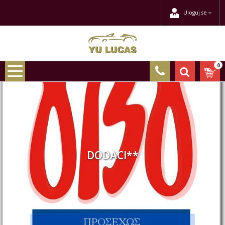
Uloguj se
0
DODACI**