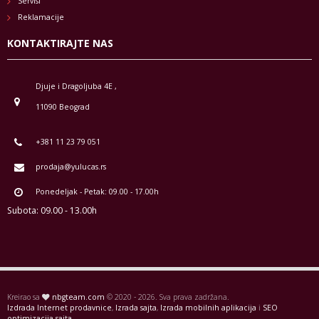
Servisi
Reklamacije
KONTAKTIRAJTE NAS
Djuje i Dragoljuba 4E ,
11090 Beograd
+381 11 23 79 051
prodaja@yulucas.rs
Ponedeljak - Petak: 09.00 - 17.00h
Subota: 09.00 - 13.00h
Kreirao sa
nbgteam.com
© 2020 - 2026. Sva prava zadržana.
Izdrada Internet prodavnice
,
Izrada sajta
,
Izrada mobilnih aplikacija
i
SEO
optimizacija sajta