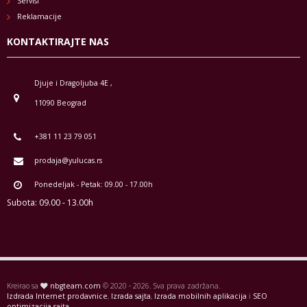
Servisi
Reklamacije
KONTAKTIRAJTE NAS
Djuje i Dragoljuba 4E ,
11090 Beograd
+381 11 23 79 051
prodaja@yulucas.rs
Ponedeljak - Petak: 09.00 - 17.00h
Subota: 09.00 - 13.00h
Kreirao sa
nbgteam.com
© 2020 - 2026. Sva prava zadržana.
Izdrada Internet prodavnice
,
Izrada sajta
,
Izrada mobilnih aplikacija
i
SEO
optimizacija sajta