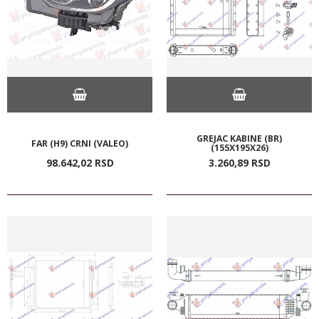
GREJAC KABINE (BR)
FAR (H9) CRNI (VALEO)
(155X195X26)
98.642,
02
RSD
3.260,
89
RSD