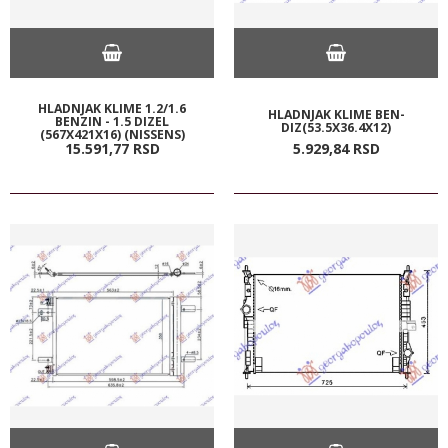
HLADNJAK KLIME 1.2/1.6
HLADNJAK KLIME BEN-
BENZIN - 1.5 DIZEL
DIZ(53.5X36.4X12)
(567X421X16) (NISSENS)
15.591,
77
RSD
5.929,
84
RSD