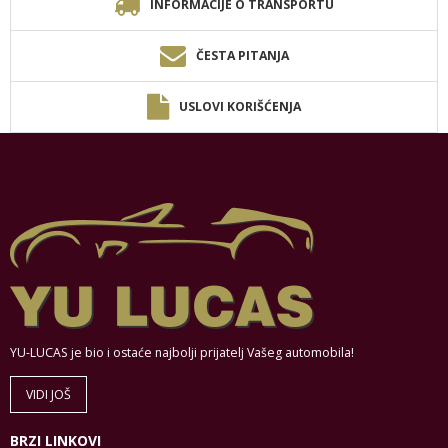
INFORMACIJE O TRANSPORTU
ČESTA PITANJA
USLOVI KORIŠĆENJA
YU-LUCAS je bio i ostaće najbolji prijatelj Vašeg automobila!
VIDI JOŠ
BRZI LINKOVI