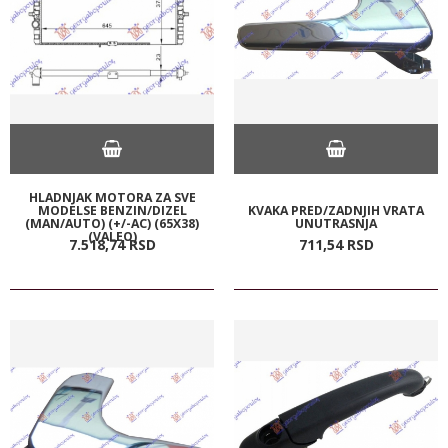
HLADNJAK MOTORA ZA SVE
MODELSE BENZIN/DIZEL
KVAKA PRED/ZADNJIH VRATA
(MAN/AUTO) (+/-AC) (65X38)
UNUTRASNJA
(VALEO)
7.518,
74
RSD
711,
54
RSD