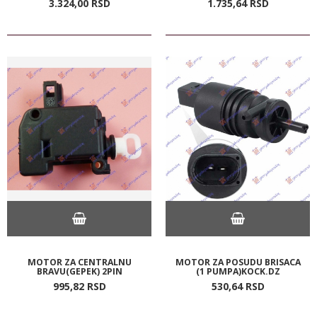
3.324,
00
RSD
1.735,
64
RSD
MOTOR ZA CENTRALNU
MOTOR ZA POSUDU BRISACA
BRAVU(GEPEK) 2PIN
(1 PUMPA)KOCK.DZ
995,
82
RSD
530,
64
RSD