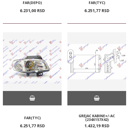
FAR(DEPO)
FAR(TYC)
6.231,
00
RSD
6.251,
77
RSD
GREJAC KABINE+/-AC
FAR(TYC)
(234X157X42)
6.251,
77
RSD
1.432,
19
RSD