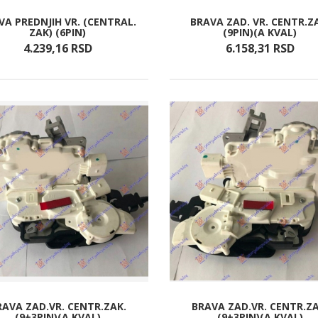
VA PREDNJIH VR. (CENTRAL.
BRAVA ZAD. VR. CENTR.Z
ZAK) (6PIN)
(9PIN)(A KVAL)
4.239,
16
RSD
6.158,
31
RSD
RAVA ZAD.VR. CENTR.ZAK.
BRAVA ZAD.VR. CENTR.ZA
(9+3PIN)(A KVAL)
(9+3PIN)(A KVAL)