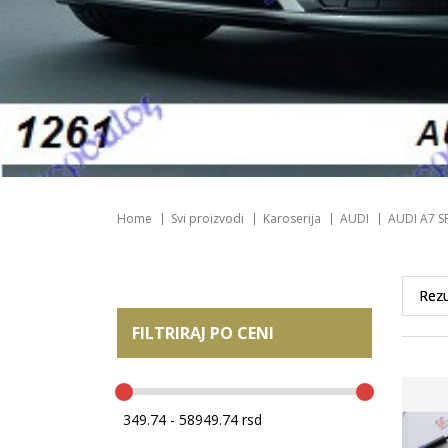
Home
Svi proizvodi
Karoserija
AUDI
AUDI A7 S
FILTRIRAJ PO CENI