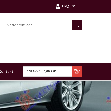
Uloguj se
Kontakt
0
STAVKE
0,
00
RSD