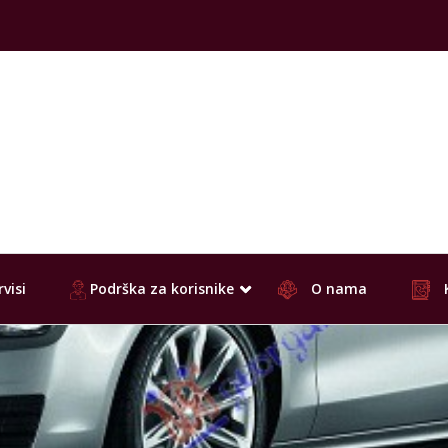
visi
Podrška za korisnike
O nama