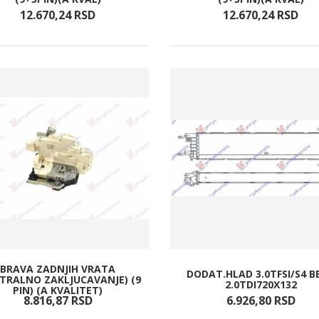
12.670,
24
RSD
12.670,
24
RSD
BRAVA ZADNJIH VRATA
DODAT.HLAD 3.0TFSI/S4 B
TRALNO ZAKLJUCAVANJE) (9
2.0TDI720X132
PIN) (A KVALITET)
8.816,
87
RSD
6.926,
80
RSD