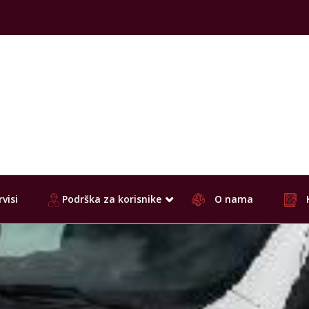
visi
Podrška za korisnike
O nama