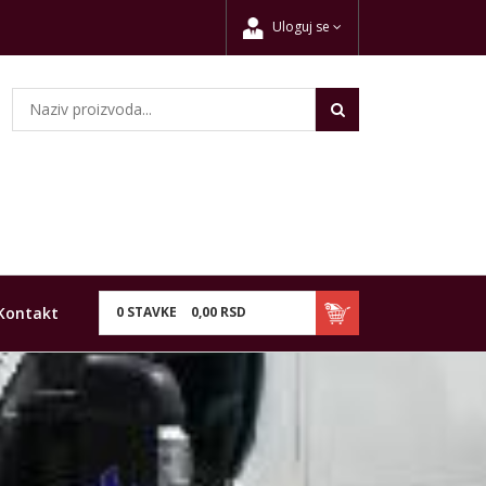
Uloguj se
Kontakt
0
STAVKE
0,
00
RSD